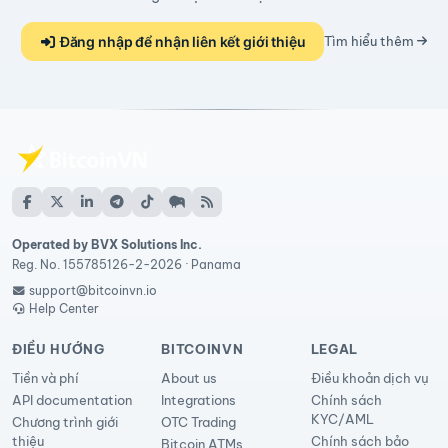
Đăng nhập để nhận liên kết giới thiệu
Tìm hiểu thêm
Operated by BVX Solutions Inc.
Reg. No. 155785126-2-2026 · Panama
support@bitcoinvn.io
Help Center
ĐIỀU HƯỚNG
BITCOINVN
LEGAL
Tiền và phí
About us
Điều khoản dịch vụ
API documentation
Integrations
Chính sách
KYC/AML
Chương trình giới
OTC Trading
thiệu
Chính sách bảo
Bitcoin ATMs