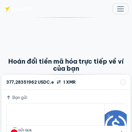
Chuyển đến nội dung chính
Hoán đổi tiền mã hóa trực tiếp về ví
của bạn
377,28351962 USDC.e
1 XMR
Bạn gửi
…
GỬI QUA