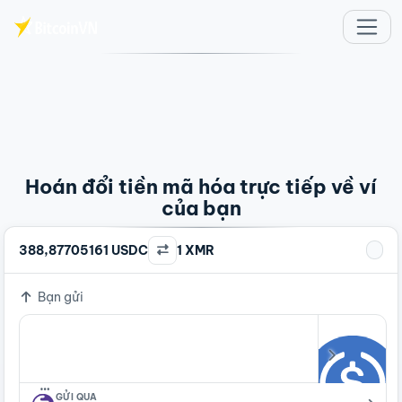
Chuyển đến nội dung chính
Hoán đổi tiền mã hóa trực tiếp về ví
của bạn
388,87705161 USDC
1 XMR
Bạn gửi
…
GỬI QUA