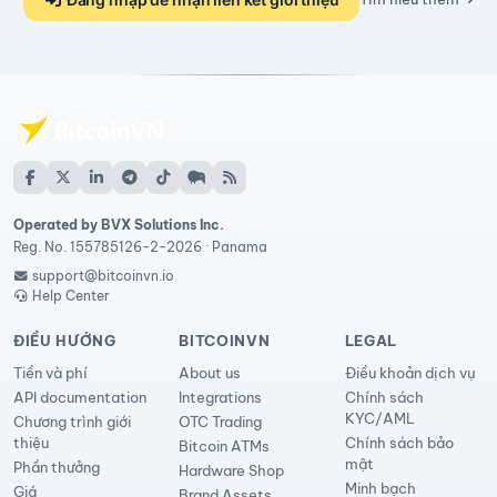
Operated by BVX Solutions Inc.
Reg. No. 155785126-2-2026 · Panama
support@bitcoinvn.io
Help Center
ĐIỀU HƯỚNG
BITCOINVN
LEGAL
Tiền và phí
About us
Điều khoản dịch vụ
API documentation
Integrations
Chính sách
KYC/AML
Chương trình giới
OTC Trading
thiệu
Chính sách bảo
Bitcoin ATMs
mật
Phần thưởng
Hardware Shop
Minh bạch
Giá
Brand Assets