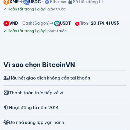
XMR
USDC
Ethereum
Số tiền riêng tư
✓
Hoàn tất trong 1 giây
1 giây trước
VND
Cash (Saigon)
USDT
Tron
~ 20.174,41 US$
✓
Hoàn tất trong 1 giây
1 phút trước
Vì sao chọn BitcoinVN
Hầu hết giao dịch không cần tài khoản
Thanh toán trực tiếp về ví
Hoạt động từ năm 2014
Do nhà sáng lập vận hành