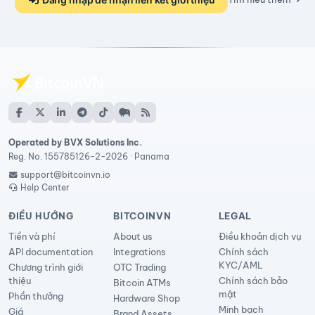
Operated by BVX Solutions Inc.
Reg. No. 155785126-2-2026 · Panama
support@bitcoinvn.io
Help Center
ĐIỀU HƯỚNG
BITCOINVN
LEGAL
Tiền và phí
About us
Điều khoản dịch vụ
API documentation
Integrations
Chính sách
KYC/AML
Chương trình giới
OTC Trading
thiệu
Chính sách bảo
Bitcoin ATMs
mật
Phần thưởng
Hardware Shop
Minh bạch
Giá
Brand Assets