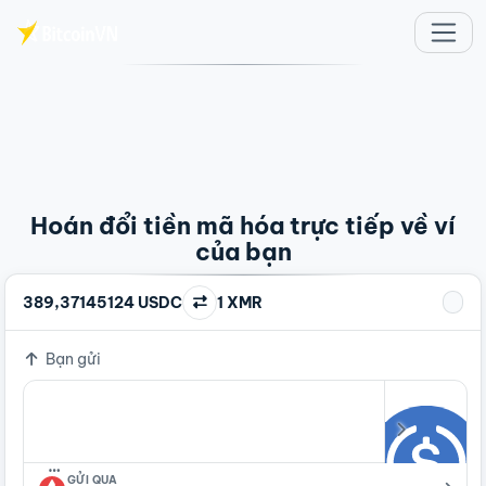
Chuyển đến nội dung chính
Hoán đổi tiền mã hóa trực tiếp về ví
của bạn
389,37145124 USDC
1 XMR
Bạn gửi
…
GỬI QUA