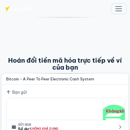
Chuyển đến nội dung chính
Hoán đổi tiền mã hóa trực tiếp về ví
của bạn
Bitcoin - A Peer To Peer Electronic Cash System
Bạn gửi
Không khả 
GỬI QUA
·
Số dư
KHÔNG KHẢ DỤNG