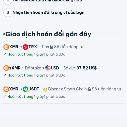
Nhận tiền hoán đổi trong ví của bạn
3
Giao dịch hoán đổi gần đây
XMR
TRX
Tron
Số tiền riêng tư
✓
Hoàn tất trong 1 giây
1 phút trước
sXMR
Đã stake
USD
Số dư
~ 97,52 US$
✓
Hoàn tất trong 1 giây
1 phút trước
XMR
USDT
Binance Smart Chain
Số tiền riêng tư
✓
Hoàn tất trong 1 giây
1 phút trước