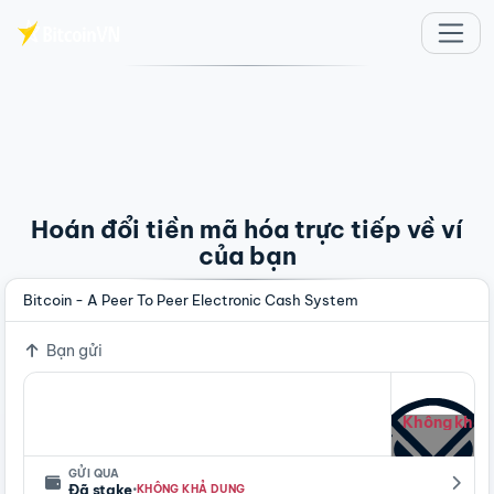
Chuyển đến nội dung chính
Hoán đổi tiền mã hóa trực tiếp về ví
của bạn
Bitcoin - A Peer To Peer Electronic Cash System
Bạn gửi
Không khả 
GỬI QUA
·
Đã stake
KHÔNG KHẢ DỤNG