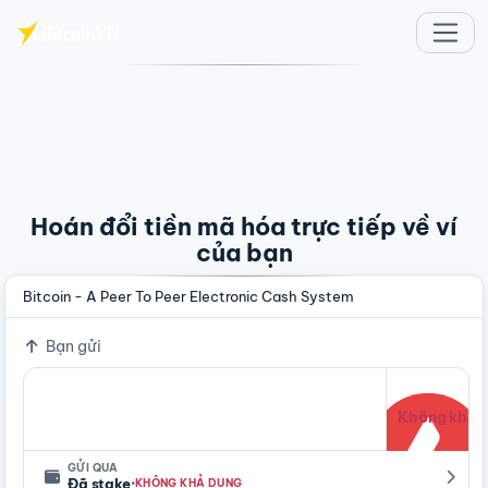
Chuyển đến nội dung chính
Hoán đổi tiền mã hóa trực tiếp về ví
của bạn
Bitcoin - A Peer To Peer Electronic Cash System
Bạn gửi
Không khả 
GỬI QUA
·
Đã stake
KHÔNG KHẢ DỤNG