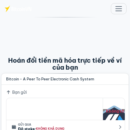
Chuyển đến nội dung chính
Hoán đổi tiền mã hóa trực tiếp về ví
của bạn
Bitcoin - A Peer To Peer Electronic Cash System
Bạn gửi
Không khả 
GỬI QUA
·
Đã stake
KHÔNG KHẢ DỤNG