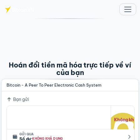
Chuyển đến nội dung chính
Hoán đổi tiền mã hóa trực tiếp về ví
của bạn
Bitcoin - A Peer To Peer Electronic Cash System
Bạn gửi
Không khả 
GỬI QUA
·
Số dư
KHÔNG KHẢ DỤNG