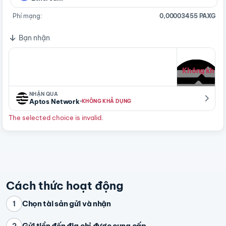
Phí mạng:
0,00003455 PAXG
Bạn nhận
Không khả d
NHẬN QUA
·
Aptos Network
KHÔNG KHẢ DỤNG
The selected choice is invalid.
Cách thức hoạt động
Chọn tài sản gửi và nhận
1
Gửi tiền đến địa chỉ được cung cấp
2