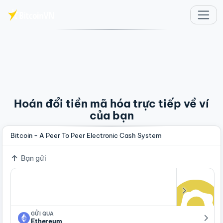
Chuyển đến nội dung chính
Hoán đổi tiền mã hóa trực tiếp về ví
của bạn
Bitcoin - A Peer To Peer Electronic Cash System
Bạn gửi
GỬI QUA
Ethereum