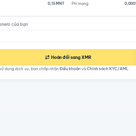
0,15 MNT
Phí mạng:
0,000
onero của bạn
Hoán đổi sang XMR
sử dụng dịch vụ, bạn chấp nhận
Điều khoản
và
Chính sách KYC/AML
.