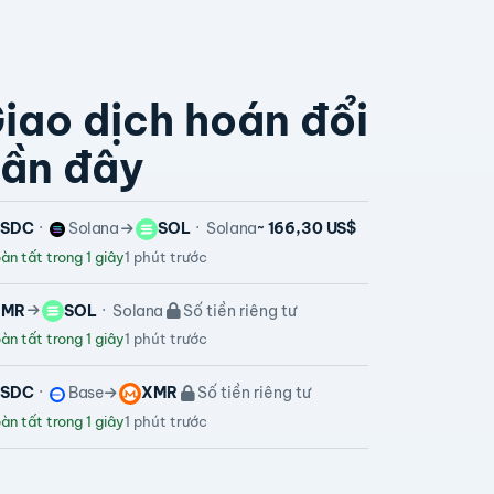
iao dịch hoán đổi
ần đây
USDC
Solana
SOL
Solana
~ 166,30 US$
n tất trong 1 giây
1 phút trước
XMR
SOL
Solana
Số tiền riêng tư
n tất trong 1 giây
1 phút trước
USDC
Base
XMR
Số tiền riêng tư
n tất trong 1 giây
1 phút trước