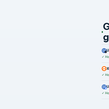
G
g
✓
Hoà
✓
Hoà
✓
Hoà