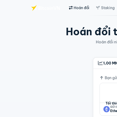
Hoán đổi
Staking
Chuyển đến nội dung chính
Hoán đổi t
Hoán đổi nh
1,00 M
Tỷ giá
Bạn gử
Tối th
GỬI
Eth