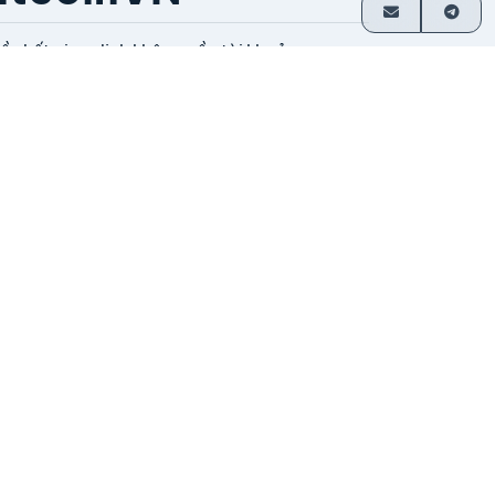
ầu hết giao dịch không cần tài khoản
hanh toán trực tiếp về ví
oạt động từ năm 2014
o nhà sáng lập vận hành