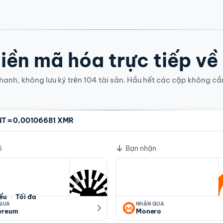
iền mã hóa trực tiếp về
anh, không lưu ký trên 104 tài sản. Hầu hết các cặp không cầ
=
NT
0,00106681 XMR
i
Bạn nhận
iểu
Tối đa
 QUA
NHẬN QUA
ereum
Monero