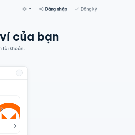
Đăng nhập
Đăng ký
 ví của bạn
n tài khoản.