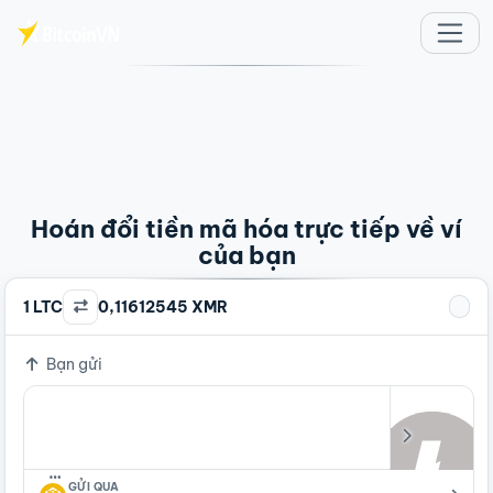
Chuyển đến nội dung chính
Hoán đổi tiền mã hóa trực tiếp về ví
của bạn
1 LTC
0,11612545 XMR
Bạn gửi
…
GỬI QUA