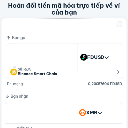
Hoán đổi tiền mã hóa trực tiếp về ví
của bạn
=
376,67712529 FDUSD
1 XMR
Bạn gửi
FDUSD
…
GỬI QUA
Binance Smart Chain
Phí mạng:
0,20057604 FDUSD
Bạn nhận
XMR