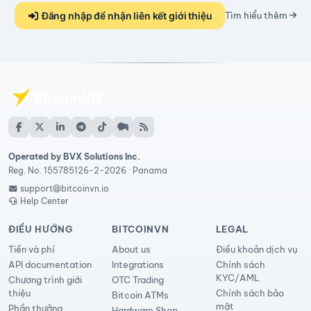
Đăng nhập để nhận liên kết giới thiệu
Tìm hiểu thêm
Operated by BVX Solutions Inc.
Reg. No. 155785126-2-2026 · Panama
support@bitcoinvn.io
Help Center
ĐIỀU HƯỚNG
BITCOINVN
LEGAL
Tiền và phí
About us
Điều khoản dịch vụ
API documentation
Integrations
Chính sách
KYC/AML
Chương trình giới
OTC Trading
thiệu
Chính sách bảo
Bitcoin ATMs
mật
Phần thưởng
Hardware Shop