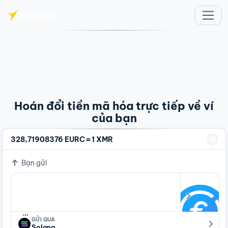
Chuyển đến nội dung chính
Hoán đổi tiền mã hóa trực tiếp về ví
của bạn
=
328,71908376 EURC
1 XMR
Bạn gửi
…
GỬI QUA
Solana