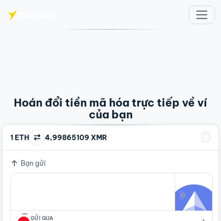
Chuyển đến nội dung chính
Hoán đổi tiền mã hóa trực tiếp về ví
của bạn
1 ETH
4,99865109 XMR
Bạn gửi
…
GỬI QUA