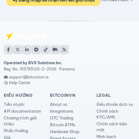
Operated by BVX Solutions Inc.
Reg. No. 155785126-2-2026 · Panama
support@bitcoinvn.io
Help Center
ĐIỀU HƯỚNG
BITCOINVN
LEGAL
Tiền và phí
About us
Điều khoản dịch vụ
API documentation
Integrations
Chính sách
KYC/AML
Chương trình giới
OTC Trading
thiệu
Chính sách bảo
Bitcoin ATMs
mật
Phần thưởng
Hardware Shop
Minh bạch
Giá
Brand Assets