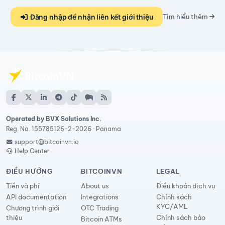
Đăng nhập để nhận liên kết giới thiệu
Tìm hiểu thêm
Operated by BVX Solutions Inc.
Reg. No. 155785126-2-2026 · Panama
support@bitcoinvn.io
Help Center
ĐIỀU HƯỚNG
BITCOINVN
LEGAL
Tiền và phí
About us
Điều khoản dịch vụ
API documentation
Integrations
Chính sách
KYC/AML
Chương trình giới
OTC Trading
thiệu
Chính sách bảo
Bitcoin ATMs