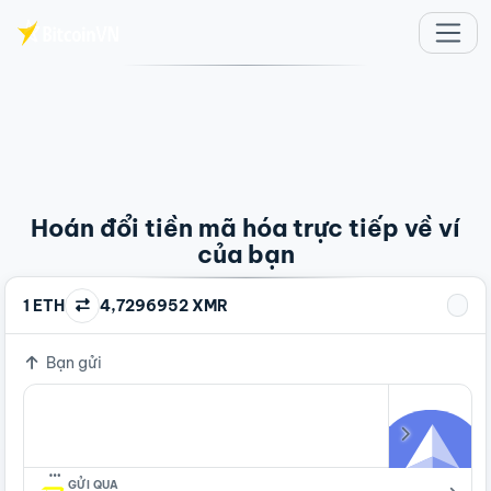
Chuyển đến nội dung chính
Hoán đổi tiền mã hóa trực tiếp về ví
của bạn
1 ETH
4,7296952 XMR
Bạn gửi
…
GỬI QUA