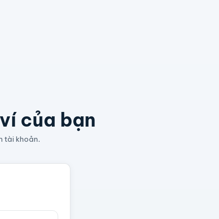
 ví của bạn
n tài khoản.