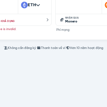
ETH
NHẬN QUA
Monero
 KHẢ DỤNG
 is invalid.
Phí mạng:
Không cần đăng ký
·
Thanh toán về ví
·
Hơn 10 năm hoạt động