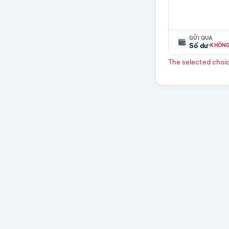
GỬI QUA
·
Số dư
KHÔNG
The selected choice