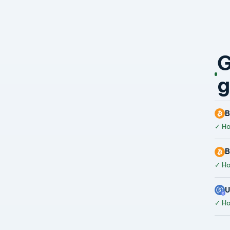
G
g
B
✓
Hoà
B
✓
Hoà
✓
Hoà