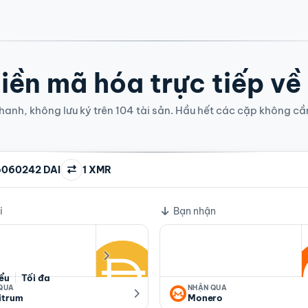
iền mã hóa trực tiếp về
anh, không lưu ký trên 104 tài sản. Hầu hết các cặp không cầ
6060242 DAI
1 XMR
i
Bạn nhận
iểu
Tối đa
 QUA
NHẬN QUA
itrum
Monero