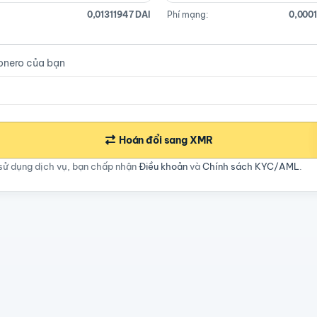
0,01311947 DAI
Phí mạng:
0,000
onero của bạn
Hoán đổi sang XMR
sử dụng dịch vụ, bạn chấp nhận
Điều khoản
và
Chính sách KYC/AML
.