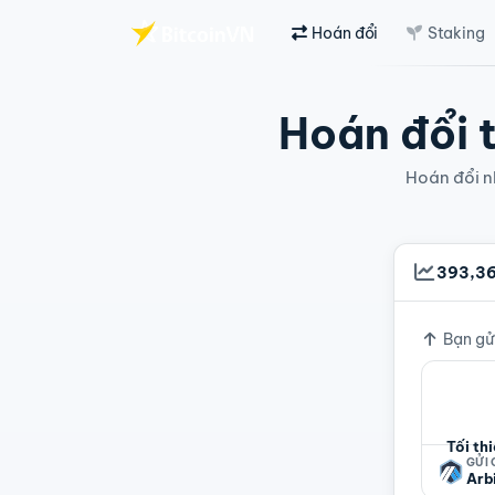
Hoán đổi
Staking
Chuyển đến nội dung chính
Hoán đổi t
Hoán đổi nh
393,3
Tỷ giá
Bạn gử
Tối th
GỬI
Arb