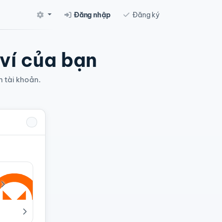
Đăng nhập
Đăng ký
 ví của bạn
n tài khoản.