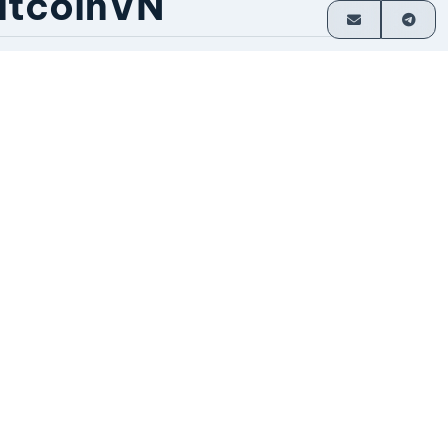
itcoinVN
ầu hết giao dịch không cần tài khoản
hanh toán trực tiếp về ví
oạt động từ năm 2014
o nhà sáng lập vận hành