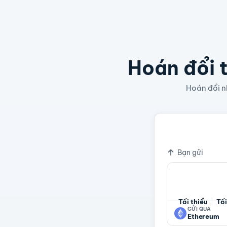
Hoán đổi t
Hoán đổi nh
=
1 cbETH
0,03
Tỷ giá
Bạn gửi
Tối thiểu
Tối
GỬI QUA
Ethereum