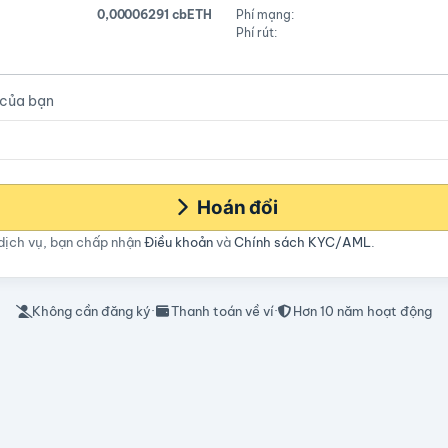
0,00006291 cbETH
Phí mạng:
Phí rút:
 của bạn
Hoán đổi
dịch vụ, bạn chấp nhận
Điều khoản
và
Chính sách KYC/AML
.
Không cần đăng ký
·
Thanh toán về ví
·
Hơn 10 năm hoạt động