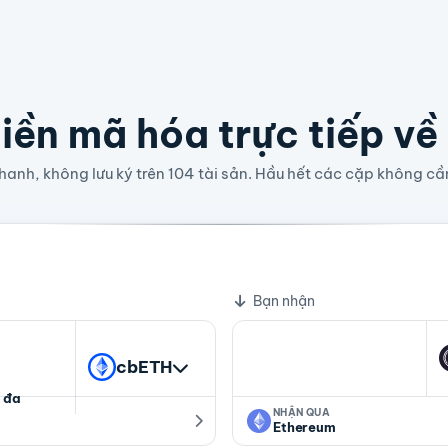
iền mã hóa trực tiếp về
anh, không lưu ký trên 104 tài sản. Hầu hết các cặp không cầ
267801 WBTC
Bạn nhận
cbETH
 đa
NHẬN QUA
Ethereum