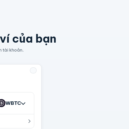
 ví của bạn
n tài khoản.
WBTC