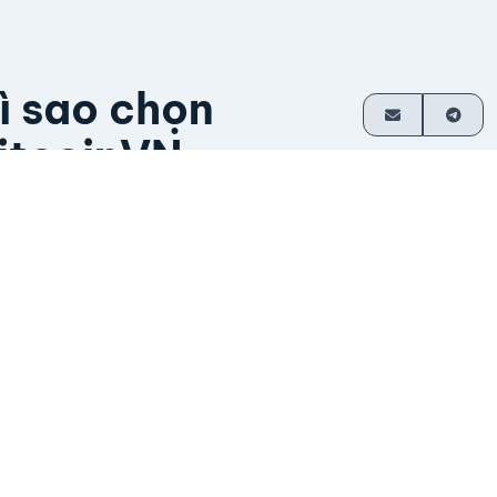
ì sao chọn
itcoinVN
ầu hết giao dịch không cần tài khoản
hanh toán trực tiếp về ví
oạt động từ năm 2014
o nhà sáng lập vận hành