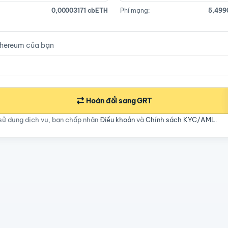
0,00003171 cbETH
Phí mạng:
5,499
thereum của bạn
Hoán đổi sang GRT
sử dụng dịch vụ, bạn chấp nhận
Điều khoản
và
Chính sách KYC/AML
.