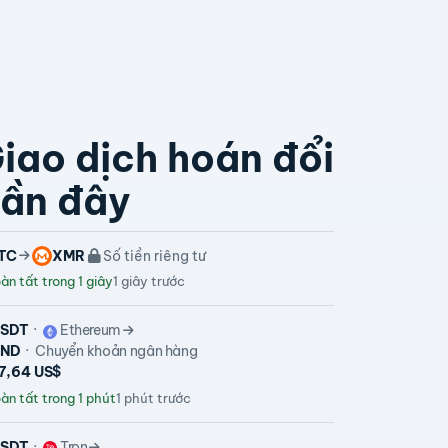
iao dịch hoán đổi
ần đây
TC
XMR
Số tiền riêng tư
n tất trong 1 giây
1 giây trước
SDT
Ethereum
VND
Chuyển khoản ngân hàng
87,64 US$
àn tất trong 1 phút
1 phút trước
SDT
Tron