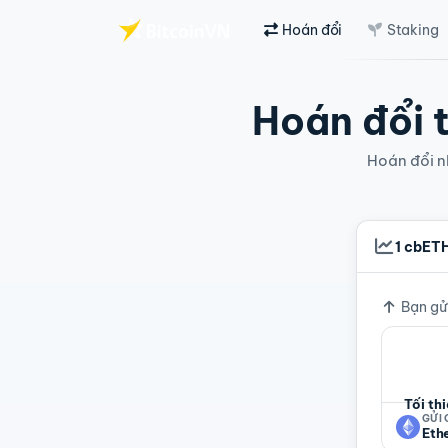
Hoán đổi
Staking
Chuyển đến nội dung chính
Hoán đổi t
Hoán đổi nh
1 cbET
Tỷ giá
Bạn gử
Tối th
GỬI
Eth