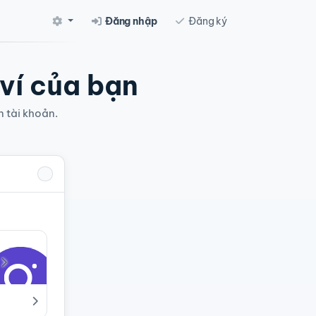
Đăng nhập
Đăng ký
 ví của bạn
n tài khoản.