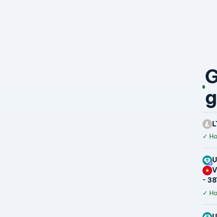
G
g
L
✓
Hoà
U
~ 3
✓
Ho
U