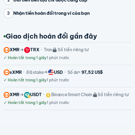
Nhận tiền hoán đổi trong ví của bạn
3
Giao dịch hoán đổi gần đây
XMR
TRX
Tron
Số tiền riêng tư
✓
Hoàn tất trong 1 giây
1 phút trước
sXMR
Đã stake
USD
Số dư
~ 97,52 US$
✓
Hoàn tất trong 1 giây
1 phút trước
XMR
USDT
Binance Smart Chain
Số tiền riêng tư
✓
Hoàn tất trong 1 giây
1 phút trước