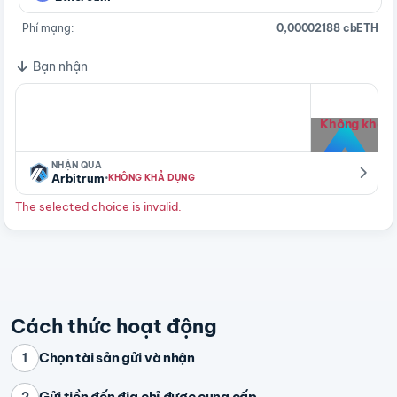
Phí mạng:
0,00002188 cbETH
Bạn nhận
Không khả d
NHẬN QUA
·
Arbitrum
KHÔNG KHẢ DỤNG
The selected choice is invalid.
Cách thức hoạt động
Chọn tài sản gửi và nhận
1
Gửi tiền đến địa chỉ được cung cấp
2