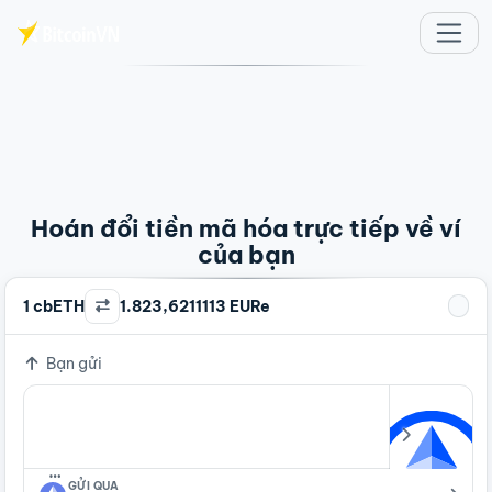
Chuyển đến nội dung chính
Hoán đổi tiền mã hóa trực tiếp về ví
của bạn
1 cbETH
1.823,6211113 EURe
Bạn gửi
…
GỬI QUA