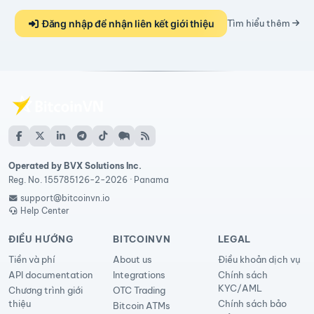
Đăng nhập để nhận liên kết giới thiệu
Tìm hiểu thêm
Operated by BVX Solutions Inc.
Reg. No. 155785126-2-2026 · Panama
support@bitcoinvn.io
Help Center
ĐIỀU HƯỚNG
BITCOINVN
LEGAL
Tiền và phí
About us
Điều khoản dịch vụ
API documentation
Integrations
Chính sách
KYC/AML
Chương trình giới
OTC Trading
thiệu
Chính sách bảo
Bitcoin ATMs