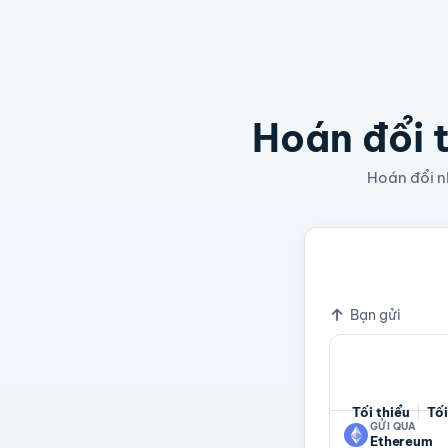
Hoán đổi t
Hoán đổi nh
1 cbETH
9
Tỷ giá
Bạn gửi
Tối thiểu
Tối
GỬI QUA
Ethereum