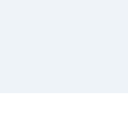
Cách thức hoạt động