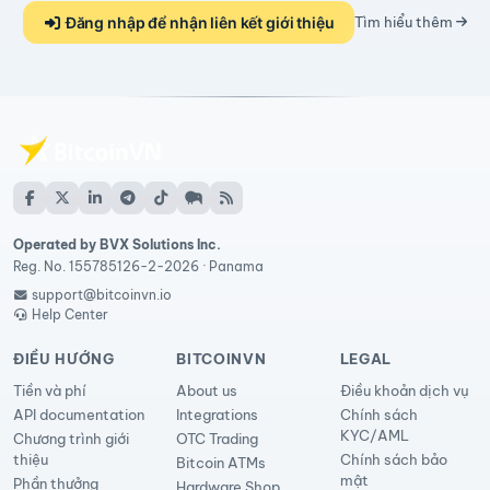
Đăng nhập để nhận liên kết giới thiệu
Tìm hiểu thêm
Operated by BVX Solutions Inc.
Reg. No. 155785126-2-2026 · Panama
support@bitcoinvn.io
Help Center
ĐIỀU HƯỚNG
BITCOINVN
LEGAL
Tiền và phí
About us
Điều khoản dịch vụ
API documentation
Integrations
Chính sách
KYC/AML
Chương trình giới
OTC Trading
thiệu
Chính sách bảo
Bitcoin ATMs
mật
Phần thưởng
Hardware Shop