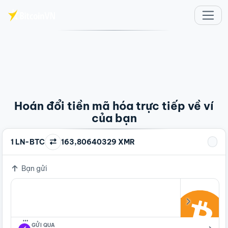
Chuyển đến nội dung chính
Hoán đổi tiền mã hóa trực tiếp về ví
của bạn
1 LN-BTC
163,80640329 XMR
Bạn gửi
…
GỬI QUA