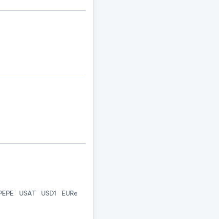
PEPE
USAT
USD1
EURe