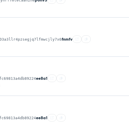
3ynrf7mlecaan2ne
fnmfv
03a3llr4pzsegjq7lfmwcjly7x6
ee8a1
fc69813a4db89224
C
ee8a1
fc69813a4db89224