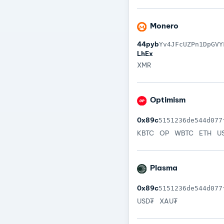
Monero
44pyb
Yv4JFcUZPn1DpGVY
LhEx
XMR
Optimism
0x89c
5151236de544d077
KBTC
OP
WBTC
ETH
U
Plasma
0x89c
5151236de544d077
USD₮
XAU₮