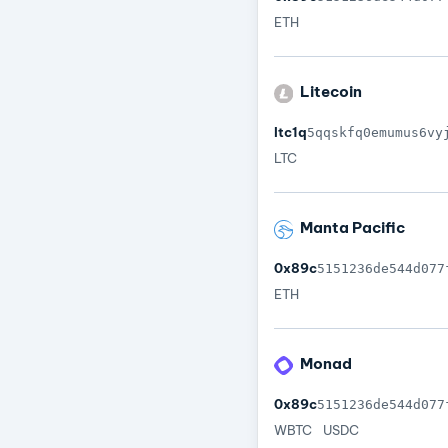
ETH
Litecoin
ltc1q
5qqskfq0emumus6vy
LTC
Manta Pacific
0x89c
5151236de544d077
ETH
Monad
0x89c
5151236de544d077
WBTC
USDC