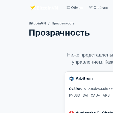
Обмен
Стейкинг
Перейти к основному содержимому
BitcoinVN
Прозрачность
Прозрачность
Ниже представлены 
управлением. Каж
Arbitrum
0x89c
5151236de544d077
PYUSD
DAI
XAU₮
ARB
Avalanche C-Chai