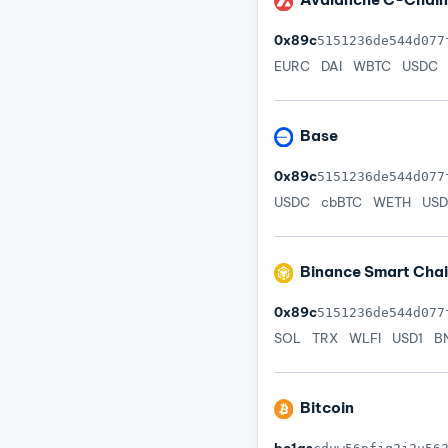
0x89c
5151236de544d077
EURC
DAI
WBTC
USDC
Base
0x89c
5151236de544d077
USDC
cbBTC
WETH
USD
Binance Smart Cha
0x89c
5151236de544d077
SOL
TRX
WLFI
USD1
B
Bitcoin
bc1qs