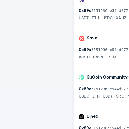
0x89c
5151236de544d077
USD₮
ETH
USDC
XAU₮
Kava
0x89c
5151236de544d077
WBTC
KAVA
USD₮
KuCoin Community 
0x89c
5151236de544d077
USDC
ETH
USD₮
CRO
Linea
0x89c
5151236de544d077