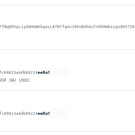
FfNqB95pLiyd4HUWKkgasLAfBTfq4nJ89xBXhUuTnRkRW6xzgod957Z8
ee8a1
fc69813a4db89224
SD₮
DAI
USDC
ee8a1
fc69813a4db89224