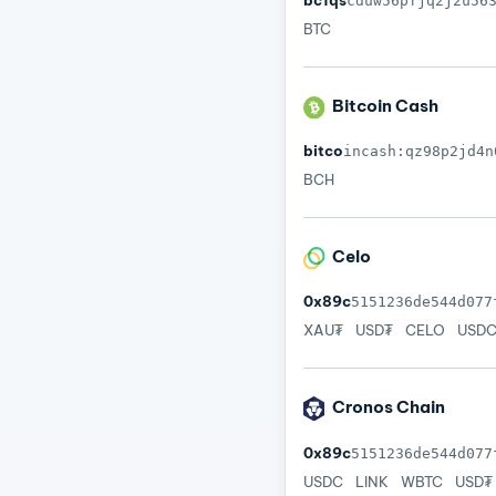
cduw56pfjq2j2u56
BTC
Bitcoin Cash
bitco
incash:qz98p2jd4n
BCH
Celo
0x89c
5151236de544d077
XAU₮
USD₮
CELO
USD
Cronos Chain
0x89c
5151236de544d077
USDC
LINK
WBTC
USD₮