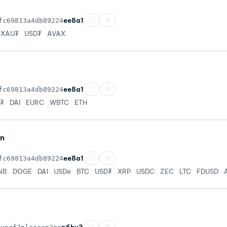
ee8a1
fc69813a4db89224
XAU₮
USD₮
AVAX
ee8a1
fc69813a4db89224
₮
DAI
EURC
WBTC
ETH
in
ee8a1
fc69813a4db89224
NB
DOGE
DAI
USDe
BTC
USD₮
XRP
USDC
ZEC
LTC
FDUSD
p6hv3