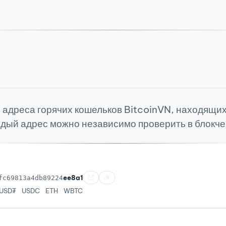
адреса горячих кошельков BitcoinVN, находящи
дый адрес можно независимо проверить в блокч
ee8a1
fc69813a4db89224
USD₮
USDC
ETH
WBTC
n