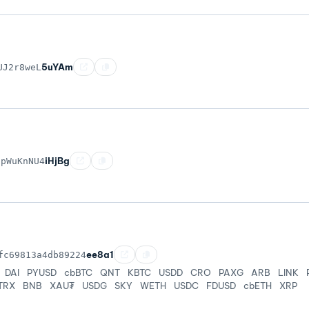
5uYAm
UJ2r8weL
iHjBg
dpWuKnNU4
ee8a1
fc69813a4db89224
DAI
PYUSD
cbBTC
QNT
KBTC
USDD
CRO
PAXG
ARB
LINK
TRX
BNB
XAU₮
USDG
SKY
WETH
USDC
FDUSD
cbETH
XRP