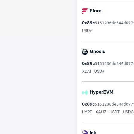
Flare
0x89c
5151236de544d077
USD₮
Gnosis
0x89c
5151236de544d077
XDAI
USD₮
HyperEVM
0x89c
5151236de544d077
HYPE
XAU₮
USD₮
USDC
Ink