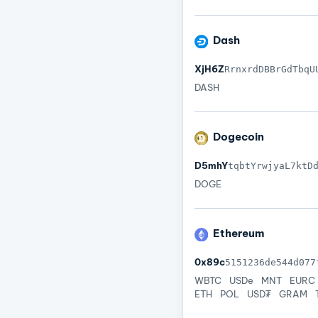
Dash
XjH6Z
RrnxrdDBBrGdTbqU
DASH
Dogecoin
D5mhY
tqbtYrwjyaL7ktD
DOGE
Ethereum
0x89c
5151236de544d077
WBTC
USDe
MNT
EURC
ETH
POL
USD₮
GRAM