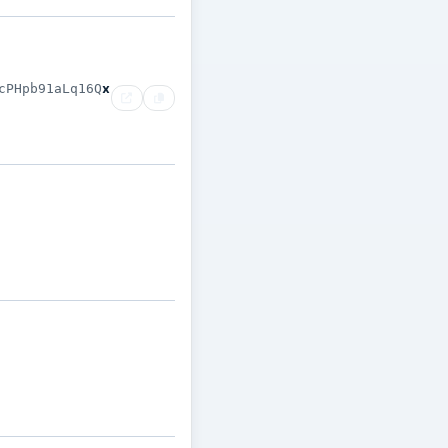
x
cPHpb91aLq16Q