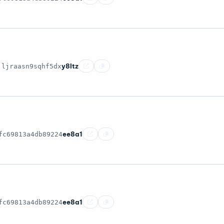
y8ltz
jljraasn9sqhf5dx
ee8a1
fc69813a4db89224
ee8a1
fc69813a4db89224