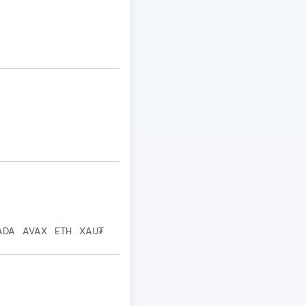
ADA
AVAX
ETH
XAU₮