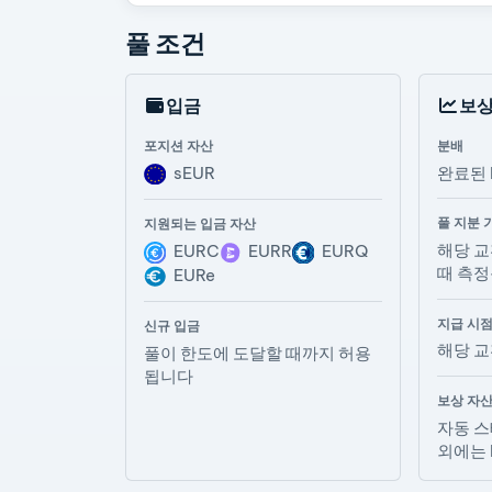
풀 조건
입금
보
포지션 자산
분배
sEUR
완료된 
풀 지분 
지원되는 입금 자산
해당 교
EURC
EURR
EURQ
때 측
EURe
지급 시
신규 입금
해당 교
풀이 한도에 도달할 때까지 허용
됩니다
보상 자
자동 스
외에는 