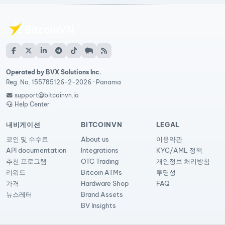
Operated by BVX Solutions Inc.
Reg. No. 155785126-2-2026 · Panama
support@bitcoinvn.io
Help Center
내비게이션
BITCOINVN
LEGAL
코인 및 수수료
About us
이용약관
API documentation
Integrations
KYC/AML 정책
추천 프로그램
OTC Trading
개인정보 처리방침
리워드
Bitcoin ATMs
투명성
가격
Hardware Shop
FAQ
뉴스레터
Brand Assets
BV Insights