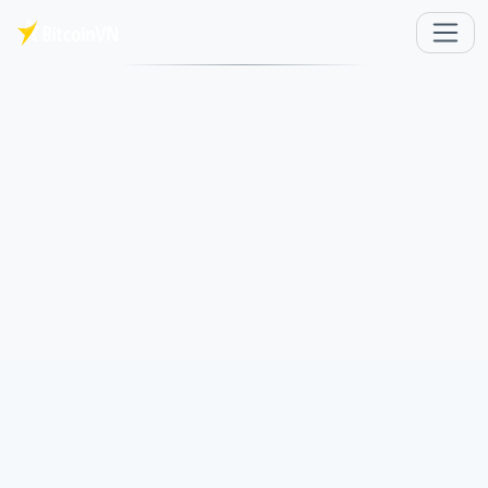
주요 콘텐츠로 건너뛰기