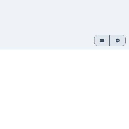
이용 방법
3단계로 간편하게 암호화폐 교환
거래 쌍
교환할 자산을 선택하고 금액을 입
1
선택
력하세요.
입금 보
제공된 주소로 자금을 전송하세요. 가
2
내기
입이 필요 없습니다.
자금 수
교환된 암호화폐가 지갑으로 직접 전
3
령
송됩니다.