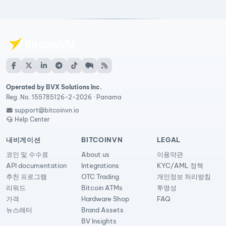
Operated by BVX Solutions Inc.
Reg. No. 155785126-2-2026 · Panama
support@bitcoinvn.io
Help Center
내비게이션
BITCOINVN
LEGAL
코인 및 수수료
About us
이용약관
API documentation
Integrations
KYC/AML 정책
추천 프로그램
OTC Trading
개인정보 처리방침
리워드
Bitcoin ATMs
투명성
가격
Hardware Shop
FAQ
뉴스레터
Brand Assets
BV Insights