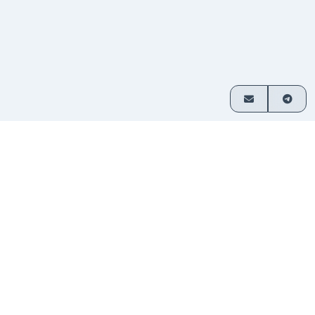
이용 방법
3단계로 간편하게 암호화폐 교환
거래 쌍
교환할 자산을 선택하고 금액을 입
1
선택
력하세요.
입금 보
제공된 주소로 자금을 전송하세요. 가
2
내기
입이 필요 없습니다.
자금 수
교환된 암호화폐가 지갑으로 직접 전
3
령
송됩니다.