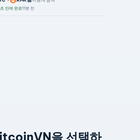
초 만에 완료
11분 전
itcoinVN을 선택하