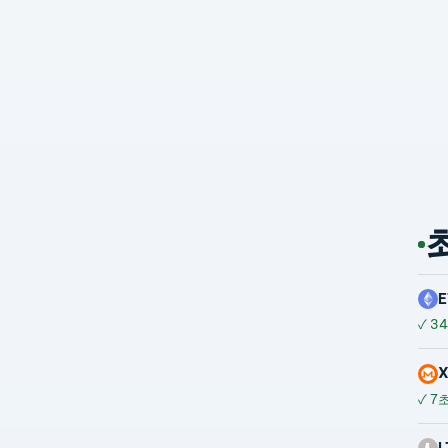
E
✓
34
✓
7초
L