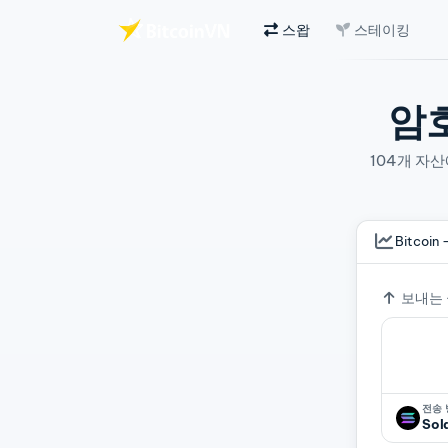
스왑
스테이킹
주요 콘텐츠로 건너뛰기
암
104개 자
Bitcoin 
환율
보내는
전송
Sol