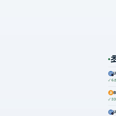
✓
6초
B
✓
33