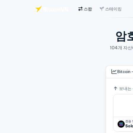
스왑
스테이킹
주요 콘텐츠로 건너뛰기
암
104개 자
Bitcoin 
환율
보내는
전송
Sol