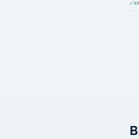
✓
33
B