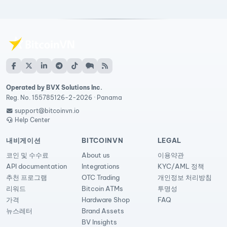
Operated by BVX Solutions Inc.
Reg. No. 155785126-2-2026 · Panama
support@bitcoinvn.io
Help Center
내비게이션
BITCOINVN
LEGAL
코인 및 수수료
About us
이용약관
API documentation
Integrations
KYC/AML 정책
추천 프로그램
OTC Trading
개인정보 처리방침
리워드
Bitcoin ATMs
투명성
가격
Hardware Shop
FAQ
뉴스레터
Brand Assets
BV Insights