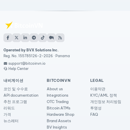
Operated by BVX Solutions Inc.
Reg. No. 155785126-2-2026 · Panama
support@bitcoinvn.io
Help Center
내비게이션
BITCOINVN
LEGAL
코인 및 수수료
About us
이용약관
API documentation
Integrations
KYC/AML 정책
추천 프로그램
OTC Trading
개인정보 처리방침
리워드
Bitcoin ATMs
투명성
가격
Hardware Shop
FAQ
뉴스레터
Brand Assets
BV Insights