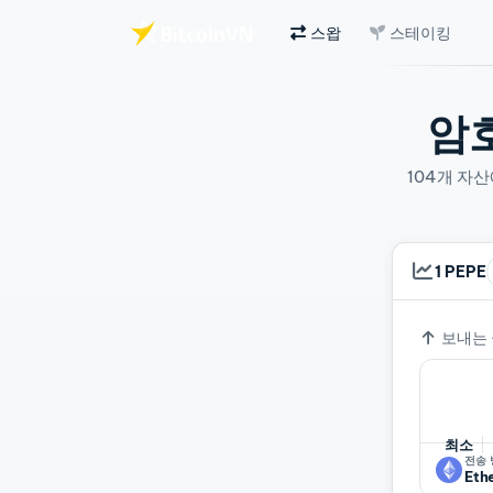
스왑
스테이킹
주요 콘텐츠로 건너뛰기
암
104개 자
1 PEPE
환율
보내는
최소
전송
Eth