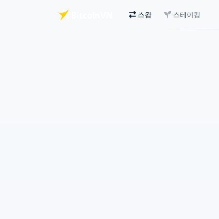
스왑
스테이킹
주요 콘텐츠로 건너뛰기