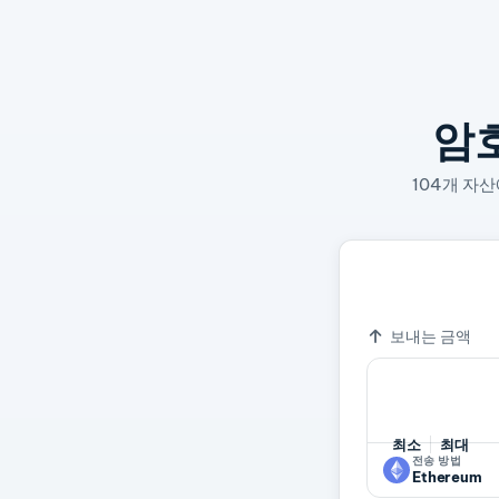
암
104개 자
1 PEPE
0.
환율
보내는 금액
최소
최대
전송 방법
Ethereum