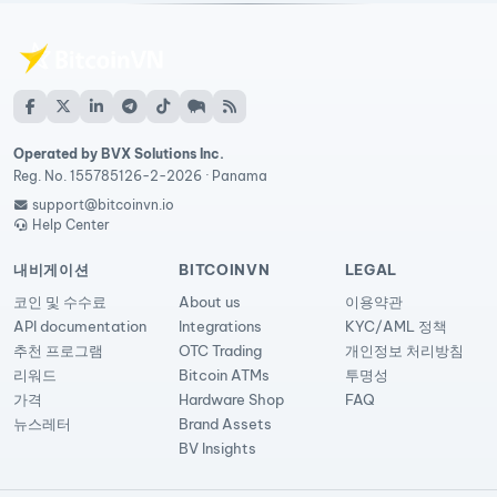
Operated by BVX Solutions Inc.
Reg. No. 155785126-2-2026 · Panama
support@bitcoinvn.io
Help Center
내비게이션
BITCOINVN
LEGAL
코인 및 수수료
About us
이용약관
API documentation
Integrations
KYC/AML 정책
추천 프로그램
OTC Trading
개인정보 처리방침
리워드
Bitcoin ATMs
투명성
가격
Hardware Shop
FAQ
뉴스레터
Brand Assets
BV Insights