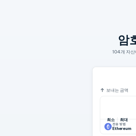
암
104개 자
=
1 PEPE
0.00
환율
보내는 금액
최소
최대
전송 방법
Ethereum