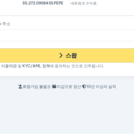
55,272.0908435 PEPE
네트워크 수수료:
m 주소
스왑
면
이용약관
및
KYC/AML 정책
에 동의하는 것으로 간주됩니다.
회원가입 불필요
·
지갑으로 정산
·
10년 이상의 실적