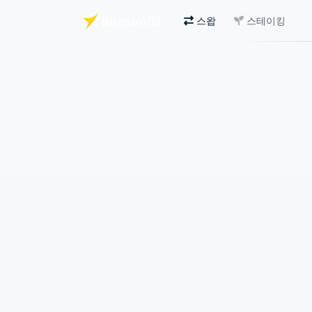
스왑
스테이킹
주요 콘텐츠로 건너뛰기