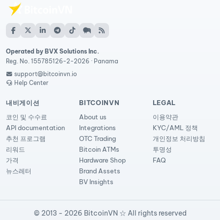
Operated by BVX Solutions Inc.
Reg. No. 155785126-2-2026 · Panama
support@bitcoinvn.io
Help Center
내비게이션
BITCOINVN
LEGAL
코인 및 수수료
About us
이용약관
API documentation
Integrations
KYC/AML 정책
추천 프로그램
OTC Trading
개인정보 처리방침
리워드
Bitcoin ATMs
투명성
가격
Hardware Shop
FAQ
뉴스레터
Brand Assets
BV Insights
© 2013 - 2026 BitcoinVN ☆ All rights reserved