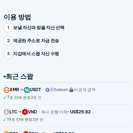
이용 방법
보낼 자산과 받을 자산 선택
1
제공된 주소로 자금 전송
2
지갑에서 스왑 자산 수령
3
최근 스왑
XMR
USDT
Ethereum
비공개 금액
✓
7초 만에 완료
2분 전
LTC
VND
즉시 은행 이체
~ US$29.82
✓
19초 만에 완료
2분 전