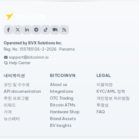
Operated by BVX Solutions Inc.
Reg. No. 155785126-2-2026 · Panama
support@bitcoinvn.io
Help Center
내비게이션
BITCOINVN
LEGAL
코인 및 수수료
About us
이용약관
API documentation
Integrations
KYC/AML 정책
추천 프로그램
OTC Trading
개인정보 처리방침
리워드
Bitcoin ATMs
투명성
가격
Hardware Shop
FAQ
뉴스레터
Brand Assets
BV Insights