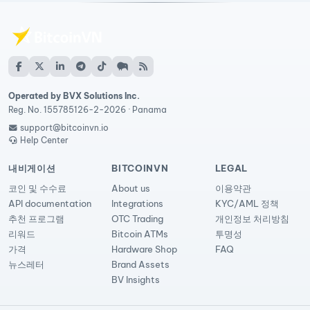
Operated by BVX Solutions Inc.
Reg. No. 155785126-2-2026 · Panama
support@bitcoinvn.io
Help Center
내비게이션
BITCOINVN
LEGAL
코인 및 수수료
About us
이용약관
API documentation
Integrations
KYC/AML 정책
추천 프로그램
OTC Trading
개인정보 처리방침
리워드
Bitcoin ATMs
투명성
가격
Hardware Shop
FAQ
뉴스레터
Brand Assets
BV Insights