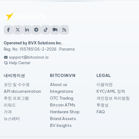
Operated by BVX Solutions Inc.
Reg. No. 155785126-2-2026 · Panama
support@bitcoinvn.io
Help Center
내비게이션
BITCOINVN
LEGAL
코인 및 수수료
About us
이용약관
API documentation
Integrations
KYC/AML 정책
추천 프로그램
OTC Trading
개인정보 처리방침
리워드
Bitcoin ATMs
투명성
가격
Hardware Shop
FAQ
뉴스레터
Brand Assets
BV Insights