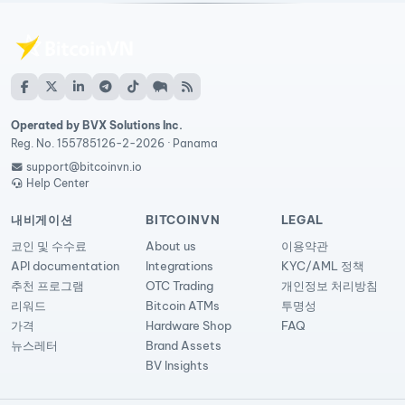
Operated by BVX Solutions Inc.
Reg. No. 155785126-2-2026 · Panama
support@bitcoinvn.io
Help Center
내비게이션
BITCOINVN
LEGAL
코인 및 수수료
About us
이용약관
API documentation
Integrations
KYC/AML 정책
추천 프로그램
OTC Trading
개인정보 처리방침
리워드
Bitcoin ATMs
투명성
가격
Hardware Shop
FAQ
뉴스레터
Brand Assets
BV Insights