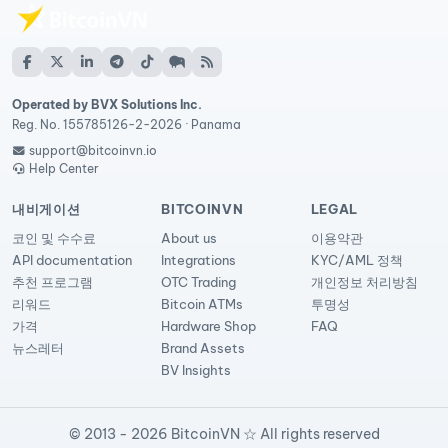
Operated by BVX Solutions Inc.
Reg. No. 155785126-2-2026 · Panama
support@bitcoinvn.io
Help Center
내비게이션
BITCOINVN
LEGAL
코인 및 수수료
About us
이용약관
API documentation
Integrations
KYC/AML 정책
추천 프로그램
OTC Trading
개인정보 처리방침
리워드
Bitcoin ATMs
투명성
가격
Hardware Shop
FAQ
뉴스레터
Brand Assets
BV Insights
© 2013 - 2026 BitcoinVN ☆ All rights reserved