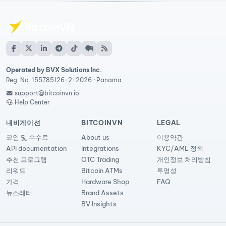
Operated by BVX Solutions Inc.
Reg. No. 155785126-2-2026 · Panama
support@bitcoinvn.io
Help Center
내비게이션
BITCOINVN
LEGAL
코인 및 수수료
About us
이용약관
API documentation
Integrations
KYC/AML 정책
추천 프로그램
OTC Trading
개인정보 처리방침
리워드
Bitcoin ATMs
투명성
가격
Hardware Shop
FAQ
뉴스레터
Brand Assets
BV Insights