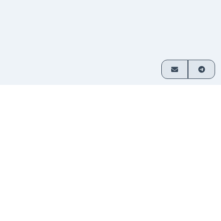
이용 방법
3단계로 간편하게 암호화폐 교환
거래 쌍
교환할 자산을 선택하고 금액을 입
1
선택
력하세요.
입금 보
제공된 주소로 자금을 전송하세요. 가
2
내기
입이 필요 없습니다.
자금 수
교환된 암호화폐가 지갑으로 직접 전
3
령
송됩니다.