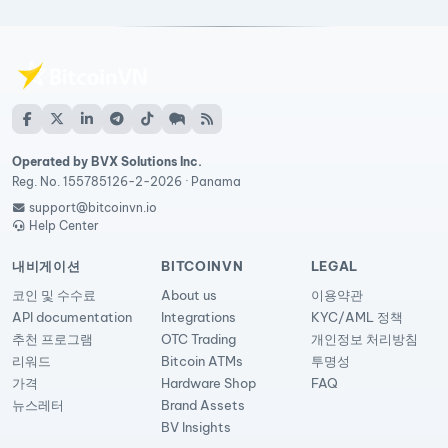
Operated by BVX Solutions Inc.
Reg. No. 155785126-2-2026 · Panama
support@bitcoinvn.io
Help Center
내비게이션
BITCOINVN
LEGAL
코인 및 수수료
About us
이용약관
API documentation
Integrations
KYC/AML 정책
추천 프로그램
OTC Trading
개인정보 처리방침
리워드
Bitcoin ATMs
투명성
가격
Hardware Shop
FAQ
뉴스레터
Brand Assets
BV Insights