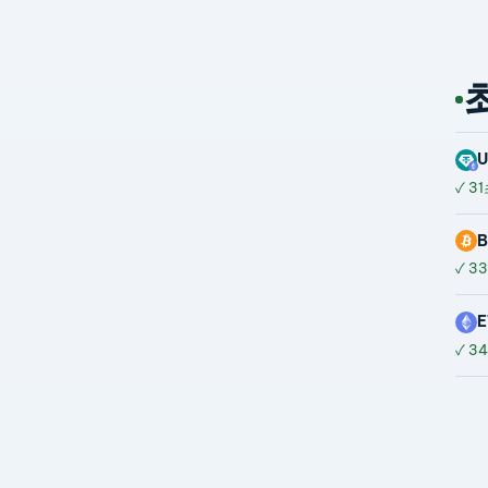
U
✓
31
B
✓
33
E
✓
34