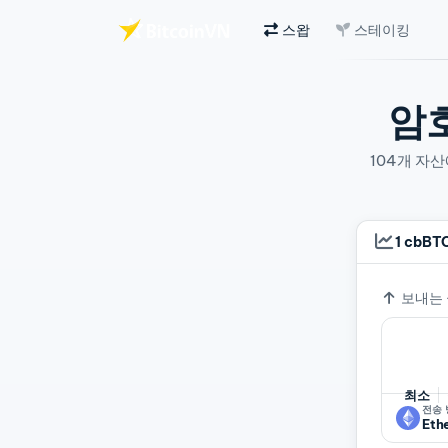
스왑
스테이킹
주요 콘텐츠로 건너뛰기
암
104개 자
1 cbBT
환율
보내는
최소
전송
Eth