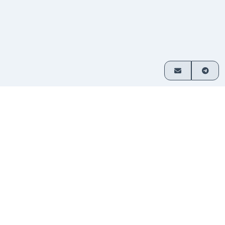
이용 방법
3단계로 간편하게 암호화폐 교환
거래 쌍
교환할 자산을 선택하고 금액을 입
1
선택
력하세요.
입금 보
제공된 주소로 자금을 전송하세요. 가
2
내기
입이 필요 없습니다.
자금 수
교환된 암호화폐가 지갑으로 직접 전
3
령
송됩니다.