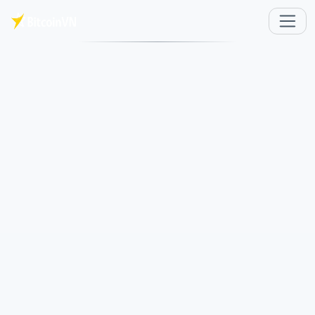
주요 콘텐츠로 건너뛰기