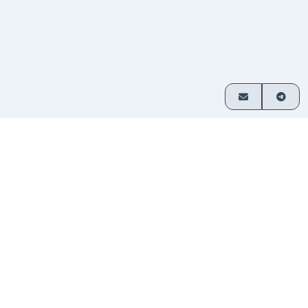
이용 방법
3단계로 간편하게 암호화폐 교환
거래 쌍
교환할 자산을 선택하고 금액을 입
1
선택
력하세요.
입금 보
제공된 주소로 자금을 전송하세요. 가
2
내기
입이 필요 없습니다.
자금 수
교환된 암호화폐가 지갑으로 직접 전
3
령
송됩니다.