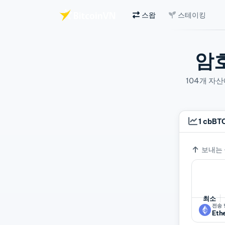
스왑
스테이킹
주요 콘텐츠로 건너뛰기
암
104개 자
1 cbBT
환율
보내는
최소
전송
Eth